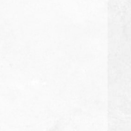
朴庶韓國銅盤烤
肉
芡芳石頭火鍋
麟徳殿牛肉麵
喜辰港式點心茶
餐廳
中央韓鍋酒舍
稻鎮經典台灣菜
横浜焼き鳥·達磨
千日前店 中央韓
鍋酒舍