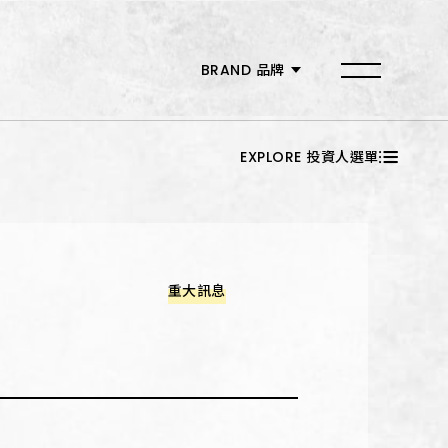
MEMBER 會員
BRAND 品牌
品牌總覽
EXPLORE 投資人選單
築間幸福鍋物
燒肉smile
有之和牛
重大訊息
本格和牛
紫木槿韓餐酒館
築間燒肉本命
朴庶韓國烤肉