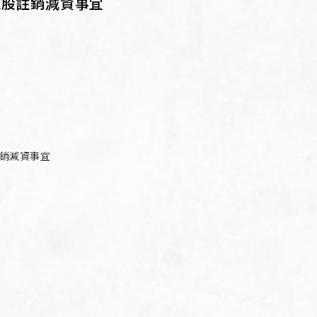
藏股註銷減資事宜
銷減資事宜