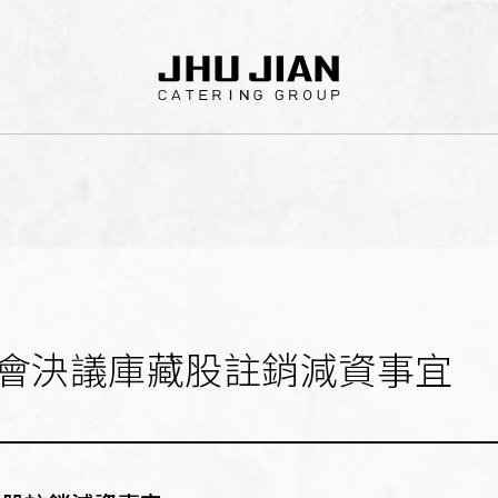
會決議庫藏股註銷減資事宜