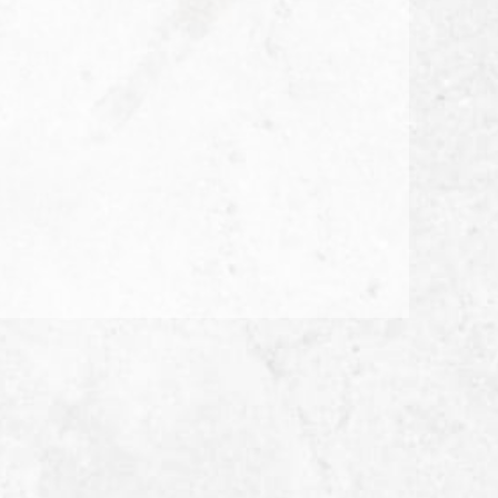
百年土種蔘雞湯
映粵 粵菜餐廳