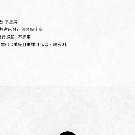
數:不適用
股數占已發行普通股比率
普通股):不適用
達500萬股且未達25%者，請說明