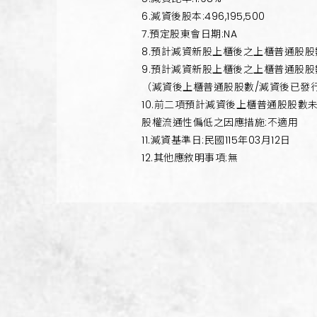
6.減資後股本:496,195,500
7.預定股東會日期:NA
8.預計減資新股上櫃後之上櫃普通股股
9.預計減資新股上櫃後之上櫃普通股
（減資後上櫃普通股股數/減資後已發行
10.前二項預計減資後上櫃普通股股數未
股權流通性偏低之因應措施:不適用
11.減資基準日:民國115年03月12日
12.其他應敘明事項:無