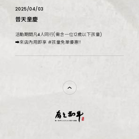
2025/04/03
普天童慶
活動期間凡𝟒人同行(需含一位12歲以下孩童)
➡︎來店內用即享 #孩童免單優惠‼️