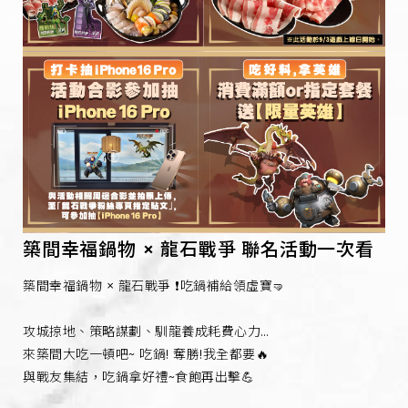
築間幸福鍋物 × 龍石戰爭 聯名活動一次看
築間幸福鍋物 × 龍石戰爭 ❗吃鍋補給領虛寶🤜
攻城掠地、策略謀劃、馴龍養成耗費心力…
來築間大吃一頓吧~ 吃鍋! 奪勝!我全都要🔥
與戰友集結，吃鍋拿好禮~食飽再出擊💪