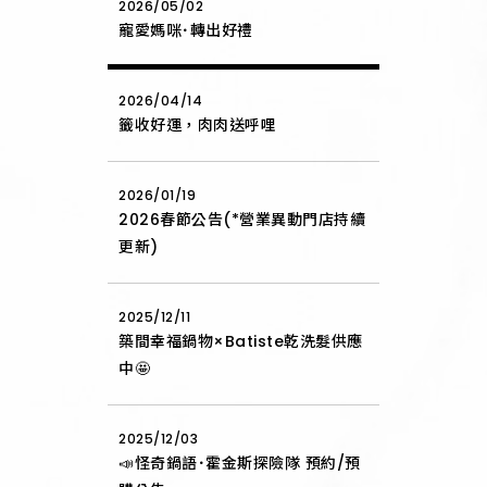
2026/05/02
寵愛媽咪･轉出好禮
2026/04/14
籤收好運，肉肉送呼哩
2026/01/19
2026春節公告(*營業異動門店持續
更新)
2025/12/11
築間幸福鍋物×Batiste乾洗髮供應
中🤩
2025/12/03
📣怪奇鍋語･霍金斯探險隊 預約/預