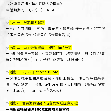
《吃鍋拿好禮，聯名活動大公開👀》
📅活動期間：8/27(三)~10/15(三)
✨
活動一 | 限定聯名餐點
➥來店內用消費 牛五花、雪花豬、龍王鍋 任一套餐，即可獲
得限定角色插卡。(※角色插卡隨機贈送)
✨
活動二 | 出示遊戲畫面，即贈肉品/海鮮
➥內用消費任一套餐，並於點餐時出示遊戲畫面，贈【肉品/海
鮮】7選1乙份。(※此活動於9/3遊戲上線日開始)
✨
活動三 | 打卡抽iPhone 16 pro
➥與龍石戰爭相關周邊合影，拍照上傳至「龍石戰爭粉絲專
頁」指定貼文，可參加【iPhone 16 Pro】抽獎！(※指定貼文
➤ https://jhujian.com/k2wzw)
✨
活動四 |會員消費滿額/指定套餐送虛寶好禮
➥
內用結帳金額滿$500並成功累積會員