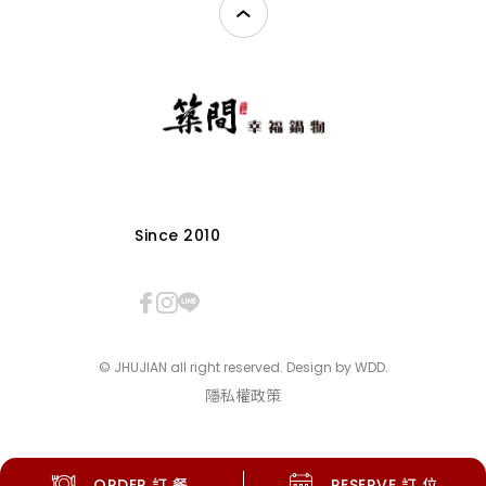
Since 2010
© JHUJIAN all right reserved. Design by
WDD
.
隱私權政策
ORDER
訂餐
RESERVE
訂位