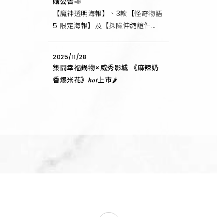
購公告📣
【魔神透明海報】、3款【怪奇物語
5 限定海報】及【探險伸縮證件
套】預購/預留說明
2025/11/28
築間幸福鍋物×威秀影城 《麻辣奶
香爆米花》𝒉𝒐𝒕上市🌶️