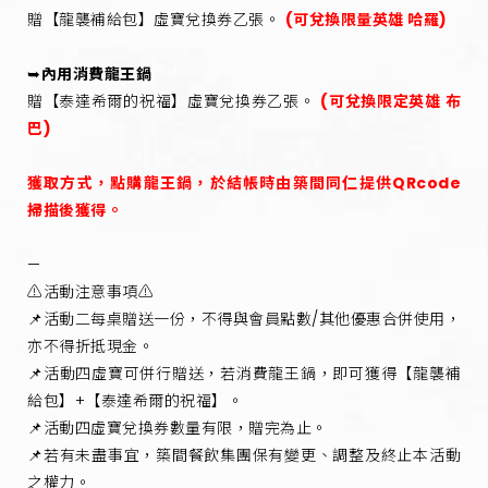
贈【龍襲補給包】虛寶兌換券乙張。
(可兌換限量英雄 哈羅)
➥
內用消費龍王鍋
贈【泰達希爾的祝福】虛寶兌換券乙張。
(可兌換限定英雄 布
巴)
獲取方式，點購龍王鍋，於結帳時由築間同仁提供QRcode
掃描後獲得。
—
⚠️活動注意事項⚠️
📌活動二每桌贈送一份，不得與會員點數/其他優惠合併使用，
亦不得折抵現金。
📌活動四虛寶可併行贈送，若消費龍王鍋，即可獲得【龍襲補
給包】+【泰達希爾的祝福】。
📌活動四虛寶兌換券數量有限，贈完為止。
📌若有未盡事宜，築間餐飲集團保有變更、調整及終止本活動
之權力。