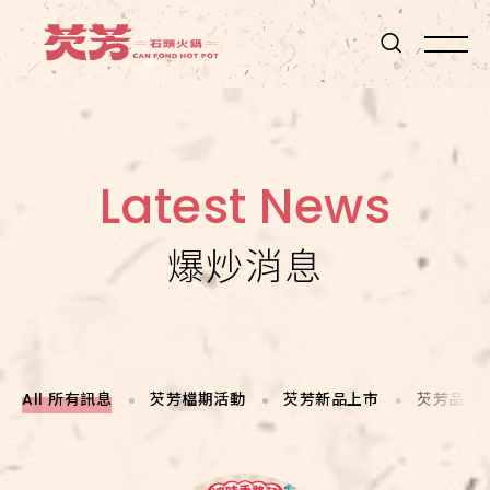
桌
邊
現
炒
石
頭
Latest News
火
鍋
爆炒消息
All 所有訊息
芡芳檔期活動
芡芳新品上市
芡芳品牌