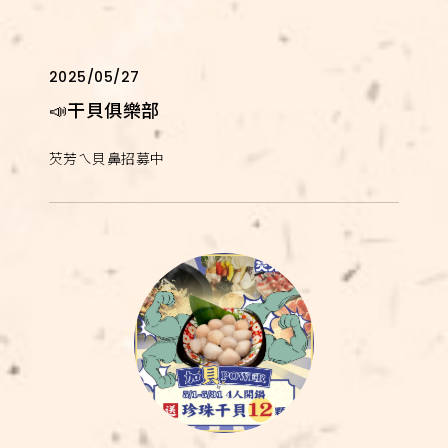
2025/05/27
📣干貝俱樂部
芡芳ㄟ貝鼻招募中