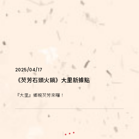
2025/04/17
《芡芳石頭火鍋》大里新據點
『大里』鄉親芡芳來囉！