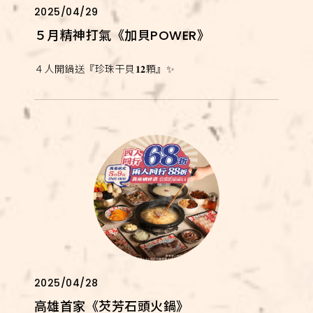
2025/04/29
５月精神打氣《加貝POWER》
４人開鍋送『珍珠干貝𝟏𝟐顆』✨
2025/04/28
高雄首家《芡芳石頭火鍋》