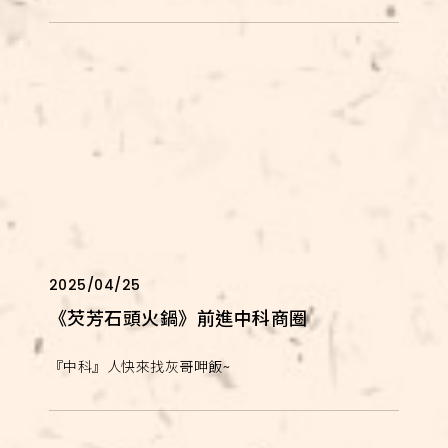
2025/04/25
《芡芳石頭火鍋》前進中科商圈
『中科』人快來找灰哥呷飯~