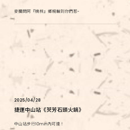
麥擱問阿『楠梓』鄉親輪到你們惹~
2025/04/28
捷運中山站《芡芳石頭火鍋》
中山站步行10min內可達！