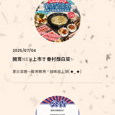
2025/07/04
開胃𝙽𝙴𝚆上市🎐眷村酸白菜✨
夏日首選～酸爽開胃、越喝越上頭(★‿★)