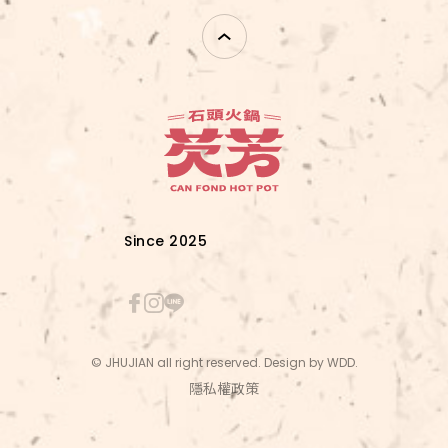
Since 2025
© JHUJIAN all right reserved. Design by
WDD
.
隱私權政策