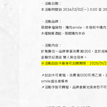
．活動日期：
本活動時間自 2024/12/02(一) 11:00 至 
．活動品牌：
築間幸福鍋物、燒肉smile、本格和牛燒
木槿韓餐酒館、築間燒肉本命
．活動內容：
於集團任一品牌單筆消費滿1200，並於
金聯世紀酒店 雙人房住宿券。
※活動刮刮卡最後可刮開期限：2025/01
📌刮刮卡可累贈，消費滿1200可得乙張
smile盛合套餐券
📌活動字皆可轉贈，品牌套餐兌換券恕不