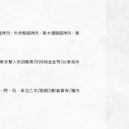
盤烤肉、朴庶韓國烤肉、紫木槿韓國烤肉、紫
京雙人來回機票/999純金金幣/台東知本
、閃、玩、享任乙字/築間2選1套餐券/燒肉