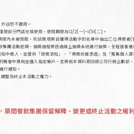
計，外送恕不適用。
僅限部分門店兌換使用，使用期限為12/2(一)-1/31(二)。
取期限內未被領取，則該獎項將自獲得活動字的名單中抽出乙位得獎者
飲集團活動官網，抽獎過程將透過線上抽獎系統進行抽獎，全程皆會進
方帳號通知中獎人，並提供「領獎須知」、「得獎收據憑證」及「蒐集個人
%的機會中獎稅金匯入指定帳戶，並將紙本資料寄回總公司行銷企劃部
號進行通知。
、調整及終止本活動之權力。
，築間餐飲集團保留解釋、變更或終止活動之權