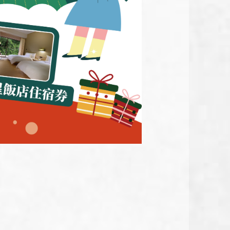
百年土種蔘雞湯
映粵 粵菜餐廳