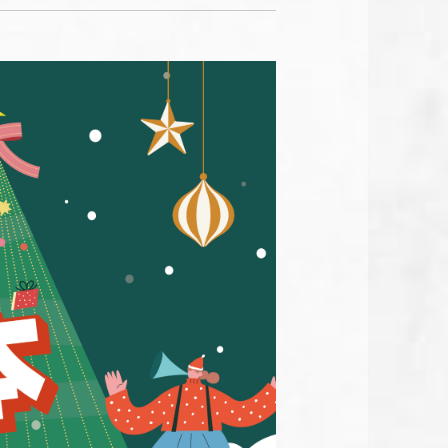
朴庶韓國銅盤烤
肉
芡芳石頭火鍋
麟徳殿牛肉麵
喜辰港式點心茶
餐廳
中央韓鍋酒舍
稻鎮經典台灣菜
横浜焼き鳥·達磨
千日前店 中央韓
鍋酒舍