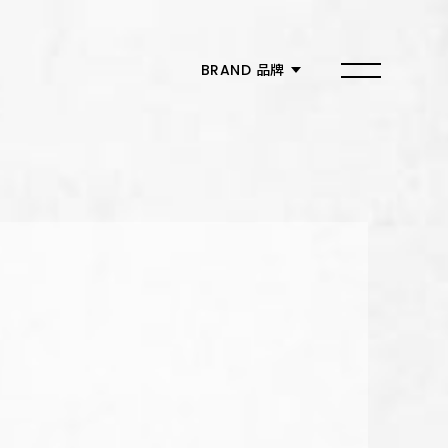
MEMBER 會員
BRAND 品牌
品牌總覽
築間幸福鍋物
燒肉smile
有之和牛
本格和牛
紫木槿韓餐酒館
築間燒肉本命
朴庶韓國烤肉