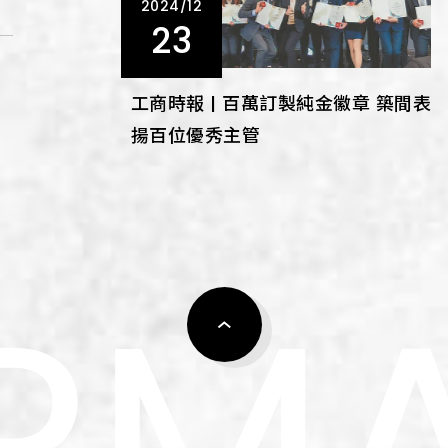
2024/12
23
工商時報 | 百萬訂製純金徽章 築間表
揚百位優秀主管
R
M