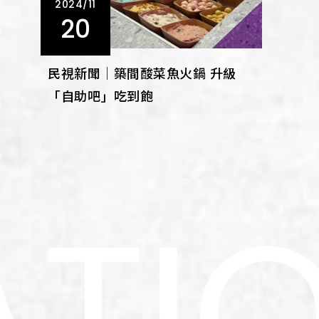
2024/11
20
民視新聞｜築間酸菜魚火鍋 升級
「自助吧」吃到飽
A
T
I