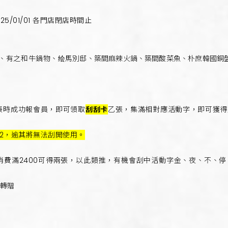
2025/01/01 各門店閉店時間止
肉、有之和牛鍋物、
绘馬別邸、築間麻辣火鍋、築間酸菜魚、朴庶韓國銅
結帳時成功報會員，即可領取
刮刮卡
乙張，集滿相對應活動字，即可獲得東
/22，逾其將無法刮開使用。
，消費滿2400可得兩張，以此類推，有機會刮中活動字金、夜、不、停
可轉贈