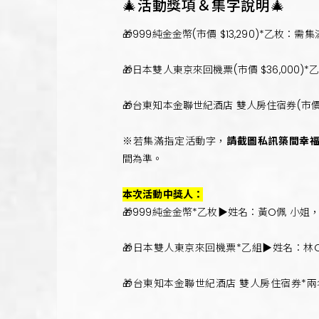
🎄活動獎項＆集字說明🎄
🎁999純金金幣(市價 $13,290)*乙枚
🎁日本雙人東京來回機票(市價 $36,000
🎁台東知本金聯世紀酒店 雙人房住宿券(市價 
※若集滿指定活動字，
請截圖私訊築間幸
間為準。
本次活動中獎人：
🎁999純金金幣*乙枚▶
姓名：黃O佩 小姐，
🎁日本雙人東京來回機票*乙組▶姓名：林O
🎁台東知本金聯世紀酒店 雙人房住宿券*兩