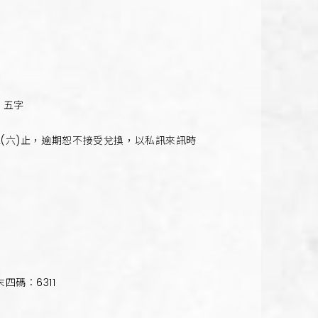
』五字
2(六)止，逾期恕不接受兌換，以私訊
來訊時
四碼：6311