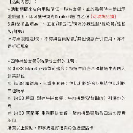
【活動內容】：
⭐活動期間來店內用點購任一聯名套餐，並於點餐時主動出示
遊戲畫面，即可獲得燒肉Smile 6選1券乙份
(可現場兌換)
6選1兌換品項為「牛五花/豚五花/現流冷藏雞腿/雞軟骨/雞松
阪/鮮蝦」
📌每桌限贈送1份，不得與會員點數/其他優惠合併使用，亦不
得折抵現金
⭐四種補給套餐👇滿足博士們的味蕾！
🍖 $538 Mon3tr-超負荷盛合：特選牛肉盛合🥩精選牛肉四大
鮮美部位
🍖 $538 羅德島・三重奏套餐：伊比利豚盛合✨集結伊比利豚
三種精華
🍖 $468 騁風-烈速牛拼套餐：牛肉拼盤🐮鮮甜肉汁引爆你的
胃
🍖 $468 阿蘭娜-重砲豚拼套餐：豬肉拼盤🐷脂香四溢の厚實
豚肉
購買以上餐點，即享周邊好禮與角色造型插卡