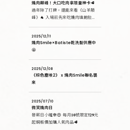
燒肉顛峰！大口吃肉拿限量神卡🥩
過年除了打牌，還能來看《山羊顛
峰》🐐 入場前先來吃燒肉填飽肚
子！ 還有電影週邊可以帶走✨
2025/12/11
燒肉Smile×Batiste乾洗髮供應中
🤩
2025/12/08
《棕色塵埃2》 x 燒肉Smile聯名襲
來
2025/07/10
微笑燒肉日
發薪日小確幸😍 每月𝟏𝟎號限定❗𝟐𝟗元
起銅板價加購人氣肉品🥩