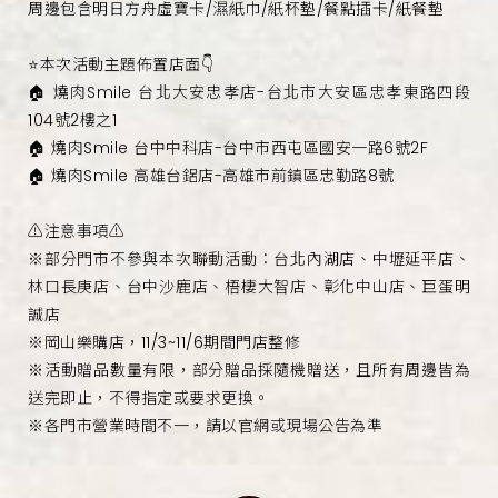
周邊包含明日方舟虛寶卡/濕紙巾/紙杯墊/餐點插卡/紙餐墊
⭐本次活動主題佈置店面👇
🏠 燒肉Smile 台北大安忠孝店-台北市大安區忠孝東路四段
104號2樓之1
🏠 燒肉Smile 台中中科店-台中市西屯區國安一路6號2F
🏠 燒肉Smile 高雄台鋁店-高雄市前鎮區忠勤路8號
⚠️注意事項⚠️
※部分門市不參與本次聯動活動：台北內湖店、中壢延平店、
林口長庚店、台中沙鹿店、梧棲大智店、彰化中山店、巨蛋明
誠店
※岡山樂購店，11/3~11/6期間門店整修
※活動贈品數量有限，部分贈品採隨機贈送，且所有周邊皆為
送完即止，不得指定或要求更換。
※各門市營業時間不一，請以官網或現場公告為準